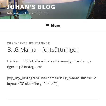
Skip
JOHAN'S BLOG
to
International man of hysteria
content
Menu
POSTED
2020-07-28
BY
JTANNER
ON
B.I.G Mama – fortsättningen
Här kan ni följa båtens fortsatta äventyr hos de nya
ägarna på Instagram!
[wp_my_instagram username=”b.i.g_mama” limit=”12″
layout=”3″ size=”large” link=””]