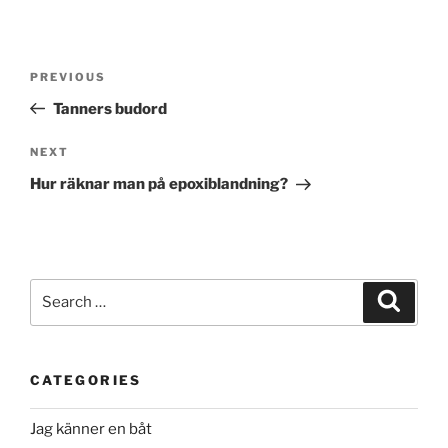
Post
Previous
PREVIOUS
navigation
Post
Tanners budord
Next
NEXT
Post
Hur räknar man på epoxiblandning?
Search
Search
for:
CATEGORIES
Jag känner en båt